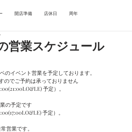
ー
開店準備
店休日
周年
分
7月の営業スケジュール
。
ワンオペのイベント営業を予定しております。
すのでご予約は承っておりません
00(21:00LO&LE) 予定）。
ト営業の予定です
00(17:00LO&LE) 予定）。
通常営業です。